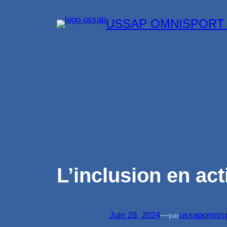
Aller
USSAP OMNISPORT
au
contenu
L’inclusion en act
Juin 28, 2024
—
ussapomnis
par