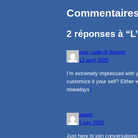
Commentaire
2 réponses à “L’
your code of destiny
12 avril 2025
I’m extremely impressed with you
customize it your self? Either w
nowadays
!
adash
5 juin 2025
Just here to join conversations