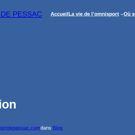
 DE PESSAC
Accueil
La vie de l’omnisport
Où 
ion
portdepessac.com
dans
Blog