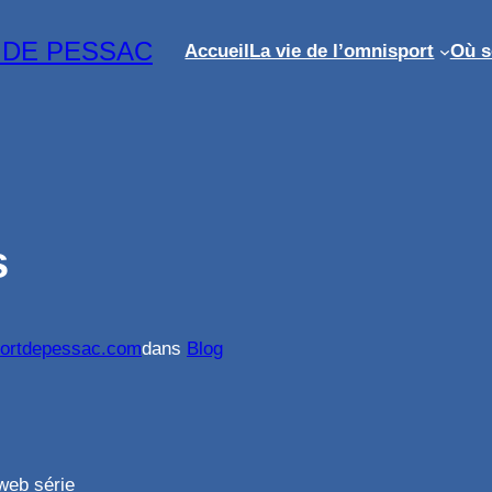
 DE PESSAC
Accueil
La vie de l’omnisport
Où 
s
ortdepessac.com
dans
Blog
web série