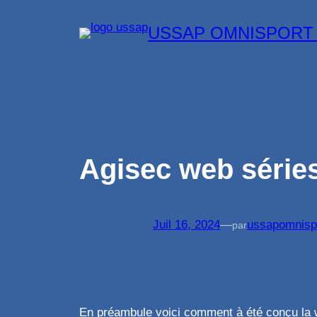
Aller
USSAP OMNISPORT
au
contenu
Agisec web série
Juil 16, 2024
—
ussapomnisp
par
En préambule voici comment à été conçu la 